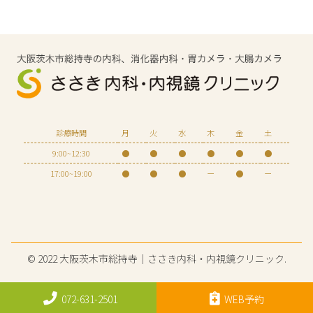
診療時間
月
火
水
木
金
土
9:00~12:30
●
●
●
●
●
●
17:00~19:00
●
●
●
ー
●
ー
© 2022 大阪茨木市総持寺｜ささき内科・内視鏡クリニック.
072-631-2501
WEB予約